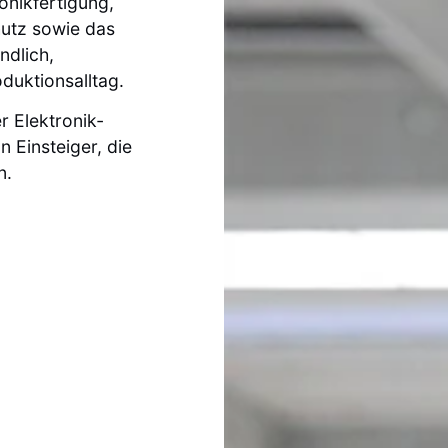
nik­fertigung,
hutz sowie das
ndlich,
duktionsalltag.
r Elektronik­
n Einsteiger, die
n.