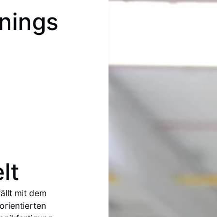
nings
lt
ällt mit dem
rientierten