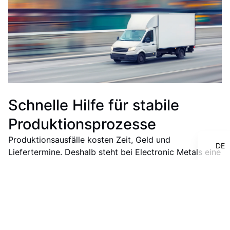
IT
Schnelle Hilfe für stabile
FR
Produktions­prozesse
EN
Produktionsausfälle kosten Zeit, Geld und
DE
Liefertermine. Deshalb steht bei Electronic Metals eine
schnelle und praxisnahe Unterstützung im Mittelpunkt.
Unser Team unterstützt bei technischen Fragen, bei
der Auswahl geeigneter Produkte und bei der Lösung
konkreter Herausforderungen im Fertigungsalltag. Eine
schnelle Lieferung innerhalb der Schweiz ist
selbstverständlich.