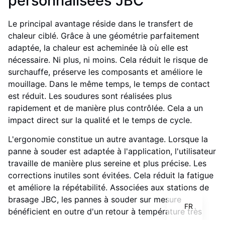
personnalisées JBC
Le principal avantage réside dans le transfert de
chaleur ciblé. Grâce à une géométrie parfaitement
adaptée, la chaleur est acheminée là où elle est
nécessaire. Ni plus, ni moins. Cela réduit le risque de
surchauffe, préserve les composants et améliore le
mouillage. Dans le même temps, le temps de contact
est réduit. Les soudures sont réalisées plus
rapidement et de manière plus contrôlée. Cela a un
impact direct sur la qualité et le temps de cycle.
L'ergonomie constitue un autre avantage. Lorsque la
panne à souder est adaptée à l'application, l'utilisateur
IT
travaille de manière plus sereine et plus précise. Les
EN
corrections inutiles sont évitées. Cela réduit la fatigue
et améliore la répétabilité. Associées aux stations de
DE
brasage JBC, les pannes à souder sur mesure
FR
bénéficient en outre d'un retour à température très
rapide. Même pour les soudures exigeantes sur le plan