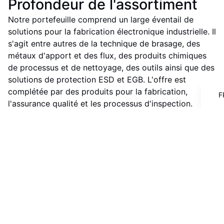
Profondeur de l'assortiment
Notre portefeuille comprend un large éventail de
solutions pour la fabrication électronique industrielle. Il
s'agit entre autres de la technique de brasage, des
I
métaux d'apport et des flux, des produits chimiques
E
de processus et de nettoyage, des outils ainsi que des
D
solutions de protection ESD et EGB. L'offre est
complétée par des produits pour la fabrication,
F
l'assurance qualité et les processus d'inspection.
Nos gammes de produits sont structurées en fonction
de la pratique et sont systématiquement axées sur les
exigences réelles de production :
adapté aux processus industriels
compatible avec les lignes de production
modernes
utilisable de manière fiable dans des conditions
de production en série