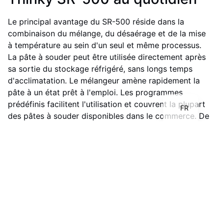
Le principal avantage du SR-500 réside dans la
combinaison du mélange, du désaérage et de la mise
à température au sein d'un seul et même processus.
La pâte à souder peut être utilisée directement après
IT
sa sortie du stockage réfrigéré, sans longs temps
EN
d'acclimatation. Le mélangeur amène rapidement la
DE
pâte à un état prêt à l'emploi. Les programmes
prédéfinis facilitent l'utilisation et couvrent la plupart
FR
des pâtes à souder disponibles dans le commerce. De
plus, il est possible de créer des programmes
personnalisés afin de répondre à des matériaux
spécifiques ou à des exigences particulières de
processus. Le SR-500 reste ainsi flexible et polyvalent.
Un autre avantage réside dans le traitement en
douceur de la pâte. L'absence d'outils de mélange
mécaniques permet de préserver la structure du
matériau. Cela a un effet positif sur la qualité