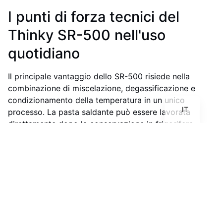
I punti di forza tecnici del
Thinky SR-500 nell'uso
quotidiano
FR
Il principale vantaggio dello SR-500 risiede nella
EN
combinazione di miscelazione, degassificazione e
DE
condizionamento della temperatura in un unico
IT
processo. La pasta saldante può essere lavorata
direttamente dopo la conservazione in frigorifero,
senza lunghi tempi di acclimatazione. Il miscelatore
porta la pasta in breve tempo a uno stato pronto per
la lavorazione. I programmi predefiniti ne facilitano
l'utilizzo e coprono la maggior parte delle paste
saldanti comunemente disponibili in commercio.
Inoltre, è possibile creare programmi personalizzati
per adattarsi a materiali speciali o a specifici requisiti
di processo. In questo modo, lo SR-500 rimane