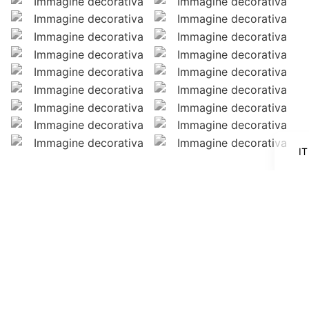
F
E
D
IT
Prodotti di punta, consulenza
di processo e logistica
moderna
Grazie alla nostra gamma di prodotti, ai brevi percorsi