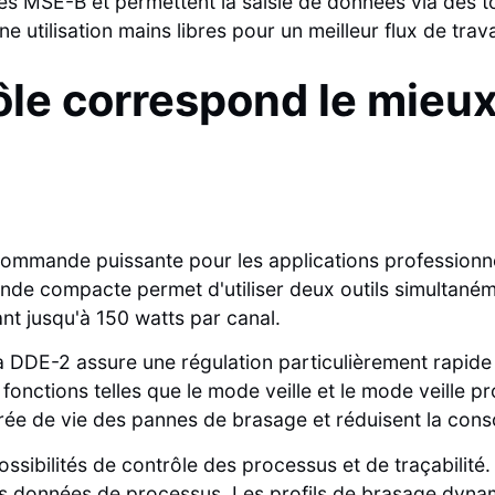
es MSE-B et permettent la saisie de données via des 
 utilisation mains libres pour un meilleur flux de trava
ôle correspond le mieux
commande puissante pour les applications professionn
ande compacte permet d'utiliser deux outils simultané
t jusqu'à 150 watts par canal.
 DDE-2 assure une régulation particulièrement rapide 
 fonctions telles que le mode veille et le mode veille
rée de vie des pannes de brasage et réduisent la con
ossibilités de contrôle des processus et de traçabilité
 les données de processus. Les profils de brasage dyn