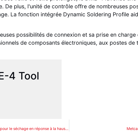
 De plus, l'unité de contrôle offre de nombreuses pos
sage. La fonction intégrée Dynamic Soldering Profile 
reuses possibilités de connexion et sa prise en charg
ionnels de composants électroniques, aux postes de tr
E-4 Tool
Emil Otto lance une offensive produit : des flux à base d'eau optimisés pour le séchage en réponse à la hausse des prix des solvants
Metcal