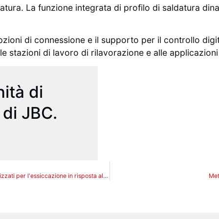
aldatura. La funzione integrata di profilo di saldatura d
zioni di connessione e il supporto per il controllo dig
e stazioni di lavoro di rilavorazione e alle applicazioni 
ità di
 di JBC.
Emil Otto lancia un'offensiva di prodotti: flussanti a base d'acqua ottimizzati per l'essiccazione in risposta all'aumento dei prezzi dei solventi
Met