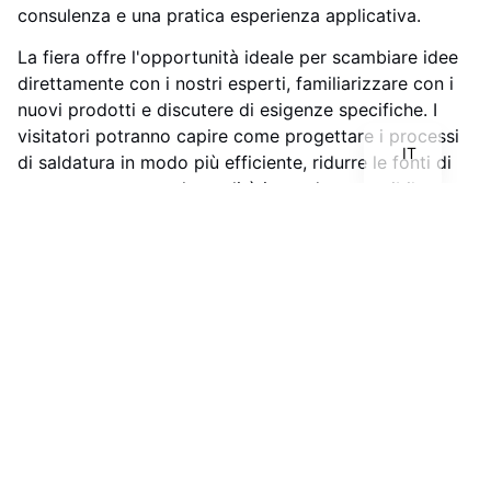
consulenza e una pratica esperienza applicativa.
FR
La fiera offre l'opportunità ideale per scambiare idee
EN
direttamente con i nostri esperti, familiarizzare con i
nuovi prodotti e discutere di esigenze specifiche. I
DE
visitatori potranno capire come progettare i processi
IT
di saldatura in modo più efficiente, ridurre le fonti di
errore e aumentare la qualità in modo sostenibile.
Partecipando all'Evertiq Expo Zurich 2026,
sottolineiamo la nostra pretesa di essere un partner
affidabile per i materiali, gli strumenti e le soluzioni di
processo nella produzione elettronica in Svizzera.
Non vediamo l'ora di avere uno scambio personale
all'Evertiq Expo di Zurigo 2026.
INDIETRO
ULTERIORI
Il nostro nuovo negozio online è attivo!
Emil Otto lancia un'offensiva di prodotti: flussanti a base d'acqua ottimizzati per l'essiccazione in risposta all'aumento dei prezzi dei solventi